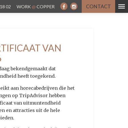
CONTACT
 18 02
WORK
@
COPPER
RTIFICAAT VAN
6
ndaag bekendgemaakt dat
endheid heeft toegekend.
reikt aan horecabedrijven die het
ingen op TripAdvisor hebben
ficaat van uitmuntendheid
 en attracties uit de hele
bieden.