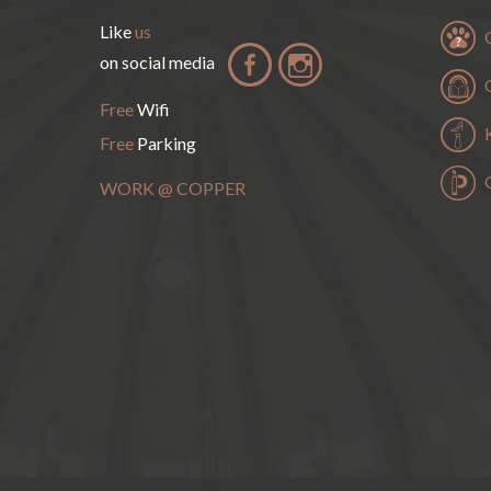
Like
us
on social media
Free
Wifi
Free
Parking
WORK
@
COPPER