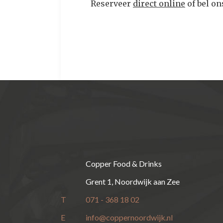
Reserveer
direct online
of bel o
Copper Food & Drinks
Grent 1, Noordwijk aan Zee
T
071 - 368 18 02
E
info@coppernoordwijk.nl