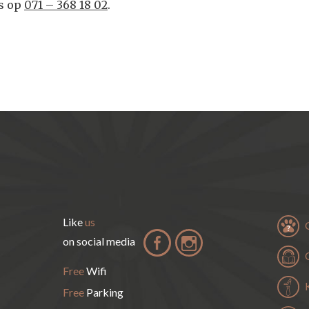
ns op
071 – 368 18 02
.
Like
us
on social media
Free
Wifi
Free
Parking