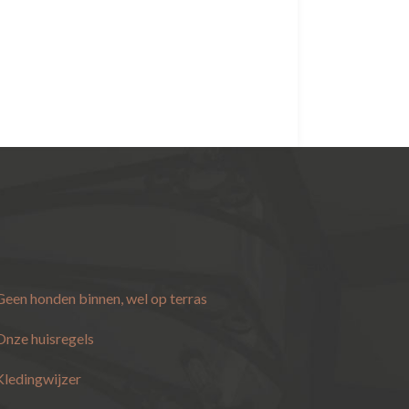
Geen honden binnen, wel op terras
Onze huisregels
Kledingwijzer