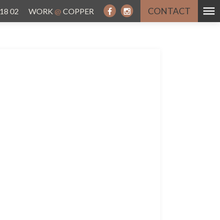
CONTACT
 18 02
WORK
@
COPPER