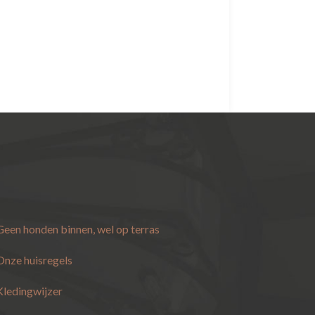
Geen honden binnen, wel op terras
Onze huisregels
Kledingwijzer