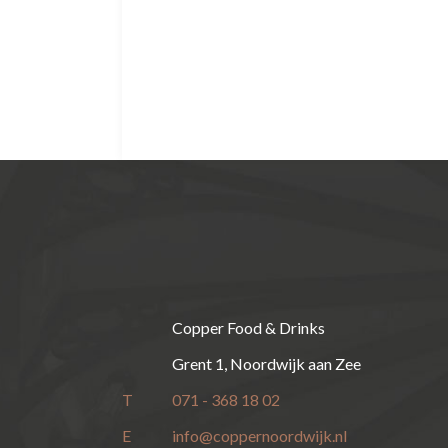
Copper Food & Drinks
Grent 1, Noordwijk aan Zee
T
071 - 368 18 02
E
info@coppernoordwijk.nl