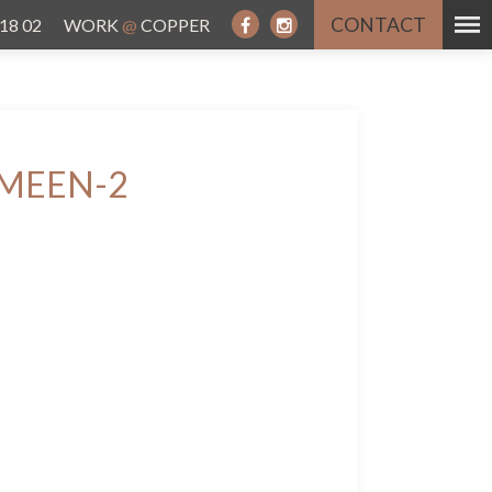
CONTACT
 18 02
WORK
@
COPPER
MEEN-2