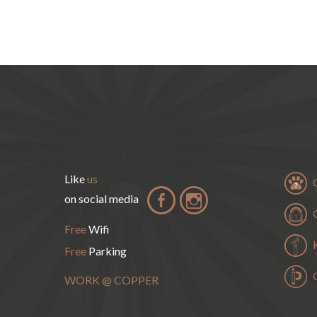
Like
us
on social media
Free
Wifi
Free
Parking
WORK
@
COPPER