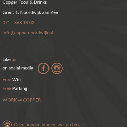
Copper Food & Drinks
Grent 1, Noordwijk aan Zee
071 - 368 18 02
info@coppernoordwijk.nl
Like
us
on social media
Free
Wifi
Free
Parking
WORK
@
COPPER
Geen honden binnen, wel op terras