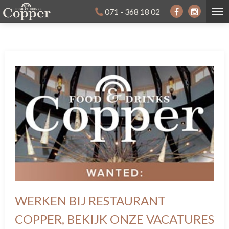
071 - 368 18 02
WERKEN BIJ RESTAURANT
COPPER, BEKIJK ONZE VACATURES