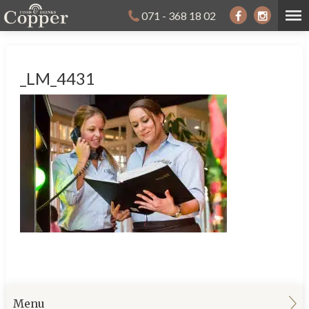
071 - 368 18 02
_LM_4431
Menu