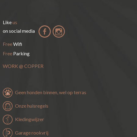
Like
us
on social media
Free
Wifi
Free
Parking
WORK
@
COPPER
Geen honden binnen, wel op terras
Onze huisregels
Kledingwijzer
Garage rookvrij