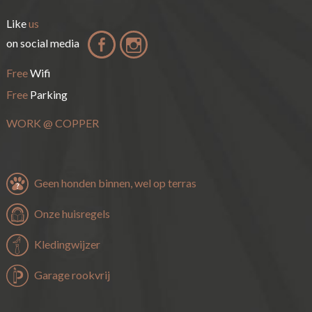
Like
us
on social media
Free
Wifi
Free
Parking
WORK
@
COPPER
Geen honden binnen, wel op terras
Onze huisregels
Kledingwijzer
Garage rookvrij