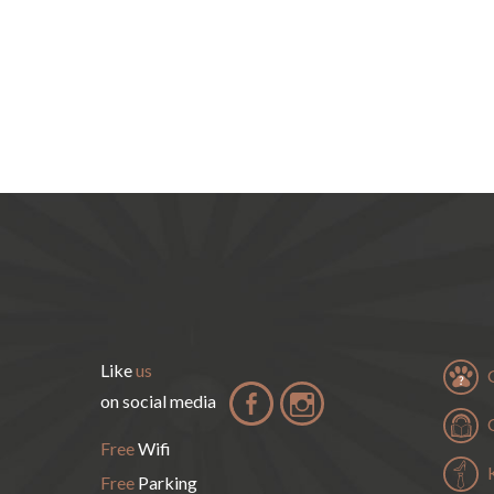
Like
us
on social media
Free
Wifi
Free
Parking