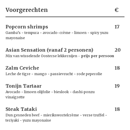
Voorgerechten
€
Popcorn shrimps
17
Gamba’s ~ tempura ~ avocado-crème ~ limoen ~ spicy yuzu
mayonaise
Asian Sensation (vanaf 2 personen)
20
Mix van wisselende Oosterse lekkernijen -
prijs per persoon
Zalm Ceviche
18
Leche de tigre ~ mango ~ passievrucht ~ rode peperolie
Tonijn Tartaar
19
Avocado ~ limoen olijfolie ~ bieslook ~ dashi-ponzu
vinaigrette
Steak Tataki
18
Dun gesneden beef ~ mierikswortelcrème ~ verse truffel ~
teriyaki ~ yuzu mayonaise