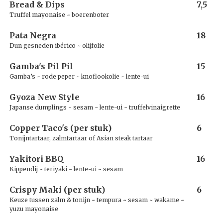
Bread & Dips
7,5
Truffel mayonaise ~ boerenboter
Pata Negra
18
Dun gesneden ibérico ~ olijfolie
Gamba's Pil Pil
15
Gamba’s ~ rode peper ~ knoflookolie ~ lente-ui
Gyoza New Style
16
Japanse dumplings ~ sesam ~ lente-ui ~ truffelvinaigrette
Copper Taco's (per stuk)
6
Tonijntartaar, zalmtartaar of Asian steak tartaar
Yakitori BBQ
16
Kippendij ~ teriyaki ~ lente-ui ~ sesam
Crispy Maki (per stuk)
6
Keuze tussen zalm & tonijn ~ tempura ~ sesam ~ wakame ~
yuzu mayonaise