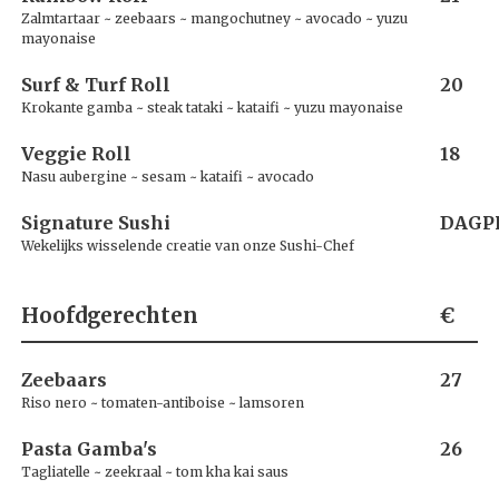
Zalmtartaar ~ zeebaars ~ mangochutney ~ avocado ~ yuzu
mayonaise
Surf & Turf Roll
20
Krokante gamba ~ steak tataki ~ kataifi ~ yuzu mayonaise
Veggie Roll
18
Nasu aubergine ~ sesam ~ kataifi ~ avocado
Signature Sushi
DAGPR
Wekelijks wisselende creatie van onze Sushi-Chef
Hoofdgerechten
€
Zeebaars
27
Riso nero ~ tomaten-antiboise ~ lamsoren
Pasta Gamba's
26
Tagliatelle ~ zeekraal ~ tom kha kai saus