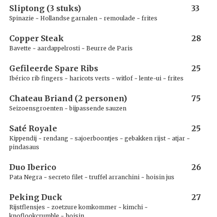
Sliptong (3 stuks)
33
Spinazie ~ Hollandse garnalen ~ remoulade ~ frites
Copper Steak
28
Bavette ~ aardappelrosti ~ Beurre de Paris
Gefileerde Spare Ribs
25
Ibérico rib fingers ~ haricots verts ~ witlof ~ lente-ui ~ frites
Chateau Briand (2 personen)
75
Seizoensgroenten ~ bijpassende sauzen
Saté Royale
25
Kippendij ~ rendang ~ sajoerboontjes ~ gebakken rijst ~ atjar ~
pindasaus
Duo Iberico
26
Pata Negra ~ secreto filet ~ truffel arranchini ~ hoisin jus
Peking Duck
27
Rijstflensjes ~ zoetzure komkommer ~ kimchi ~
knoflookcrumble ~ hoisin