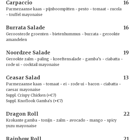
Carpaccio
16
Parmezaanse kaas ~ pijnboompitten ~ pesto ~ tomaat ~ rucola
~ truffel mayonaise
Burrata Salade
16
Geroosterde groenten ~ bietenhummus ~ burrata ~ gerookte
amandelen
Noordzee Salade
19
Gerookte zalm ~ paling ~ kreeftensalade ~ gamba’s ~ ciabatta ~
rode ui ~ cocktail mayonaise
Ceasar Salad
13
Parmezaanse kaas ~ tomaat ~ ei ~ rode ui ~ bacon ~ ciabatta ~
caesar mayonaise
Suppl. Crispy Chicken (+€7)
Suppl. Knoflook Gamba's (+€7)
Dragon Roll
22
Krokante gamba ~ tonijn ~ zalm ~ avocado ~ mango ~ spicy
yuzu mayonaise
Rainbow Roll
21