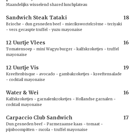
Maandelijks wisselend shared lunchplateau
Sandwich Steak Tataki
18
Brioche ~ dun gesneden beef ~ mierikswortelcrème ~ teriyaki
~ vers geraspte truffel ~ yuzu mayonaise
12 Uurtje Vlees
16
Tomatensoep ~ mini Wagyu burger ~ kalfskroketjes ~ truffel
mayonaise
12 Uurtje Vis
19
Kreeftenbisque ~ avocado ~ gambakroketjes ~ kreeftensalade
~ cocktail mayonaise
Water & Wei
16
Kalfskroketjes ~ garnalenkroketjes ~ Hollandse garnalen ~
cocktail mayonaise
Carpaccio Club Sandwich
17
Dun gesneden beef ~ Parmezaanse kaas ~ tomaat ~
pijnboompitten ~ rucola ~ truffel mayonaise