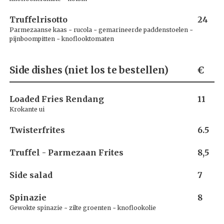
Truffelrisotto
24
Parmezaanse kaas ~ rucola ~ gemarineerde paddenstoelen ~
pijnboompitten ~ knoflooktomaten
Side dishes (niet los te bestellen)
€
Loaded Fries Rendang
11
Krokante ui
Twisterfrites
6.5
Truffel - Parmezaan Frites
8,5
Side salad
7
Spinazie
8
Gewokte spinazie ~ zilte groenten ~ knoflookolie