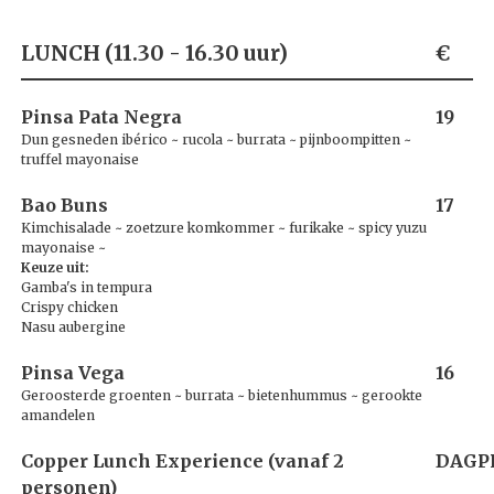
LUNCH (11.30 - 16.30 uur)
€
Pinsa Pata Negra
19
Dun gesneden ibérico ~ rucola ~ burrata ~ pijnboompitten ~
truffel mayonaise
Bao Buns
17
Kimchisalade ~ zoetzure komkommer ~ furikake ~ spicy yuzu
mayonaise ~
Keuze uit:
Gamba's in tempura
Crispy chicken
Nasu aubergine
Pinsa Vega
16
Geroosterde groenten ~ burrata ~ bietenhummus ~ gerookte
amandelen
Copper Lunch Experience (vanaf 2
DAGPR
personen)